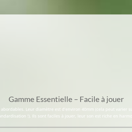
Gamme Essentielle – Facile à jouer
abordables. Leur diamètre est d’environ 40mm (cela peut varier su
ndardisation !). Ils sont faciles à jouer, leur son est riche en harm
Lecteur