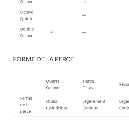
Octave
++
Octave
++
Quinte
Double
+
++
Octave
FORME DE LA PERCE
Quarte
Tierce
Seco
Octave
Octave
Forme
Quasi
Légèrement
Légè
de la
Cylindrique
Conique
Coni
perce