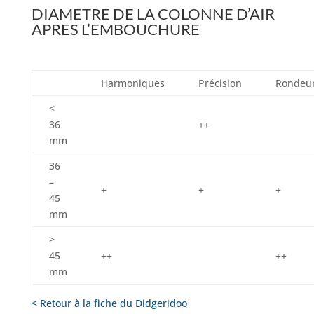
DIAMETRE DE LA COLONNE D’AIR
APRES L’EMBOUCHURE
Harmoniques
Précision
Rondeu
<
36
++
mm
36
–
+
+
+
45
mm
>
45
++
++
mm
< Retour à la fiche du Didgeridoo